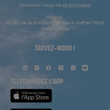
Contactez-nous via
ce formulaire
Adresse:
31-35 rue de la Fédération Carré Suffren 75015
Paris, France
SUIVEZ-NOUS !
TELECHARGEZ L'APP