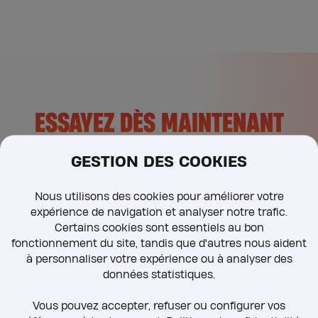
l’avantage préféré des…
ESSAYEZ DÈS MAINTENANT
GESTION DES COOKIES
Découvrez tout le potentiel de la carte Vaziva pour
simplifier la gestion de vos avantages. Nos experts vous
Nous utilisons des cookies pour améliorer votre
accompagnent à chaque étape pour tirer le meilleur de
expérience de navigation et analyser notre trafic.
votre solution.
Certains cookies sont essentiels au bon
fonctionnement du site, tandis que d'autres nous aident
à personnaliser votre expérience ou à analyser des
CONTACTEZ-NOUS
données statistiques.
Vous pouvez accepter, refuser ou configurer vos