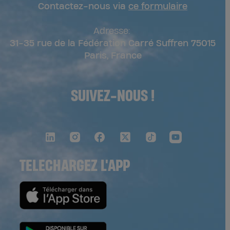
Contactez-nous via
ce formulaire
Adresse:
31-35 rue de la Fédération Carré Suffren 75015
Paris, France
SUIVEZ-NOUS !
TELECHARGEZ L'APP